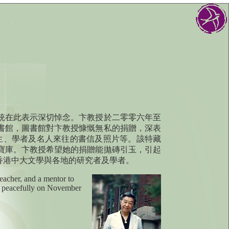
統在此表示深切悼念。卞教授於二零零六年至
書館，圖書館對卞教授慷慨無私的捐贈，深表
生、學者及名人來往的書信及照片等。該特藏
寶庫。卞教授希望她的捐贈能拋磚引玉，引起
香港中大文學與各地的研究者及學者。
eacher, and a mentor to
d peacefully on November