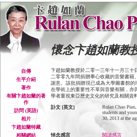
懷念卞趙如蘭教授 (1
卞趙如蘭教授於二零一三年十一月三十
自傳
二零零九年間捐贈畢心收藏的音樂書籍
生平介紹
謝意。該批捐贈現已成為大學圖書館的
著作
在學術上的重要性不單與音樂有關，亦
學者重視東亞歷史文化的研究及相關資
有關卞趙如蘭的著
作
Rulan Chao Pian, 
訃文 [英文]
訪問 (英語)
students and you
30, 2013 at the a
相片
卞趙如蘭特藏
悼念感言
閱讀感言
相關網站