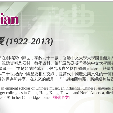
922-2013)
日在劍橋家中辭世，享齡九十一歲，香港中文大學大學圖書館系
、視聽資料及器材、教學資料、筆記及樂器等予香港中文大學圖
珍藏──「卞趙如蘭特藏」，包含珍貴的物件如個人日記、與學
與二十世紀的中國歷史相互交織，是當代中國歷史與文化的一個
料的保存和共享。在未來的歲月，「卞趙如蘭特藏」將繼續裨益
an eminent scholar of Chinese music, an influential Chinese language t
nger colleagues in China, Hong Kong, Taiwan and North America, die
ge of 91 in her Cambridge home.
[閱讀全文]