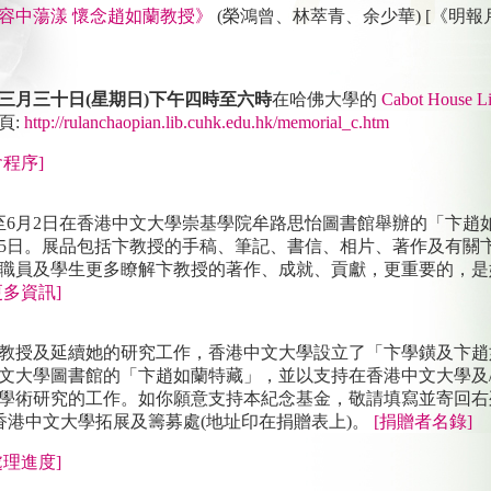
容中蕩漾 懷念趙如蘭教授》
(榮鴻曾、林萃青、余少華) [《明
三月三十日(星期日)下午四時至六時
在哈佛大學的
Cabot House L
頁:
http://rulanchaopian.lib.cuhk.edu.hk/memorial_c.htm
程序]
27日至6月2日在香港中文大學崇基學院牟路思怡圖書館舉辦的「卞
10月5日。展品包括卞教授的手稿、筆記、書信、相片、著作及有
職員及學生更多瞭解卞教授的著作、成就、貢獻，更重要的，是
更多資訊]
教授及延續她的研究工作，香港中文大學設立了「卞學鐄及卞趙
文大學圖書館的「卞趙如蘭特藏」，並以支持在香港中文大學及
學術研究的工作。如你願意支持本紀念基金，敬請填寫並寄回右
 香港中文大學拓展及籌募處(地址印在捐贈表上)。
[捐贈者名錄]
理進度]