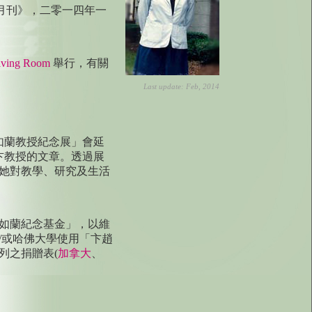
報月刊》，二零一四年一
iving Room
舉行，有關
Last update: Feb, 2014
趙如蘭教授紀念展」會延
關卞教授的文章。透過展
她對教學、研究及生活
如蘭紀念基金」，以維
/或哈佛大學使用「卞趙
列之捐贈表(
加拿大
、