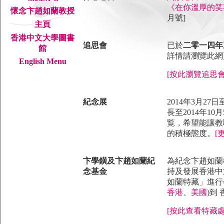
《在你溫厚的笑
懷念卞趙如蘭教授
月號]
主頁
香港中文大學圖書
追思會
已於
二零一四年
館
詳情請瀏覽此網
English Menu
[按此瀏覽追思會
紀念展
2014年3月
長至2014年
覧，希望能讓教
的積極態度。
[
卞學鐄及卞趙如蘭紀
為紀念卞趙如蘭
念基金
持及發展香港中
如蘭特藏」進行
香港
、
美國
)到
[按此查看特藏處